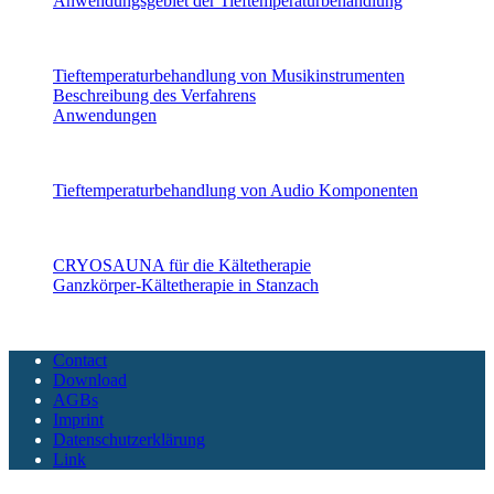
Anwendungsgebiet der Tieftemperaturbehandlung
Musikinstrumente
Tieftemperaturbehandlung von Musikinstrumenten
Beschreibung des Verfahrens
Anwendungen
Audio Komponenten
Tieftemperaturbehandlung von Audio Komponenten
CryoSAUNA
CRYOSAUNA für die Kältetherapie
Ganzkörper-Kältetherapie in Stanzach
Copyright CoolTech 2025 - All Rights Reserved
Contact
Download
AGBs
Imprint
Datenschutzerklärung
Link