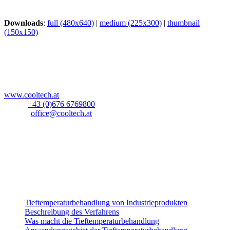
Downloads
:
full (480x640)
|
medium (225x300)
|
thumbnail
(150x150)
CoolTech -180°C GmbH
Blockau 64a
A-6642 Stanzach
Österreich
www.cooltech.at
Mobil:
+43 (0)676 6769800
E-Mail:
office@cooltech.at
Anlieferadresse
:
Lechlog Kd# 845
z.H.: Fa. CoolTech -180°C GmbH
Hiebelerstrasse 45a
D-87629 Füssen
Industrieprodukte
Tieftemperaturbehandlung von Industrieprodukten
Beschreibung des Verfahrens
Was macht die Tieftemperaturbehandlung