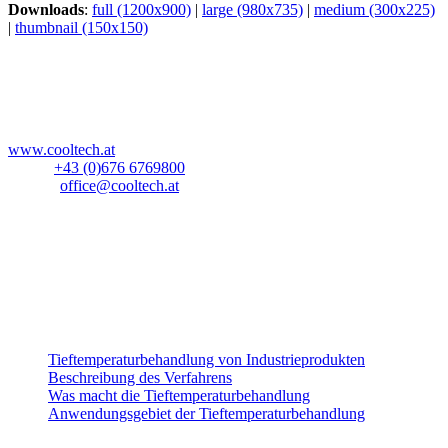
Downloads
:
full (1200x900)
|
large (980x735)
|
medium (300x225)
|
thumbnail (150x150)
CoolTech -180°C GmbH
Blockau 64a
A-6642 Stanzach
Österreich
www.cooltech.at
Mobil:
+43 (0)676 6769800
E-Mail:
office@cooltech.at
Anlieferadresse
:
Lechlog Kd# 845
z.H.: Fa. CoolTech -180°C GmbH
Hiebelerstrasse 45a
D-87629 Füssen
Industrieprodukte
Tieftemperaturbehandlung von Industrieprodukten
Beschreibung des Verfahrens
Was macht die Tieftemperaturbehandlung
Anwendungsgebiet der Tieftemperaturbehandlung
Musikinstrumente