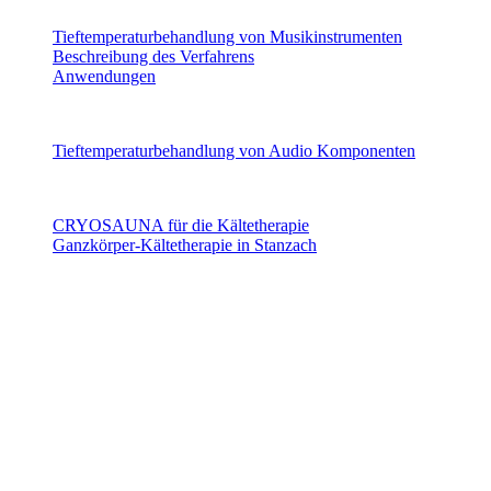
Tieftemperaturbehandlung von Musikinstrumenten
Beschreibung des Verfahrens
Anwendungen
Audio Komponenten
Tieftemperaturbehandlung von Audio Komponenten
CryoSAUNA
CRYOSAUNA für die Kältetherapie
Ganzkörper-Kältetherapie in Stanzach
Copyright CoolTech 2025 - All Rights Reserved