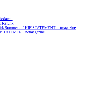
iodaten.
StHörfunk
 Dirk Sommer auf HIFISTATEMENT netmagazine
 HIFISTATEMENT netmagazine