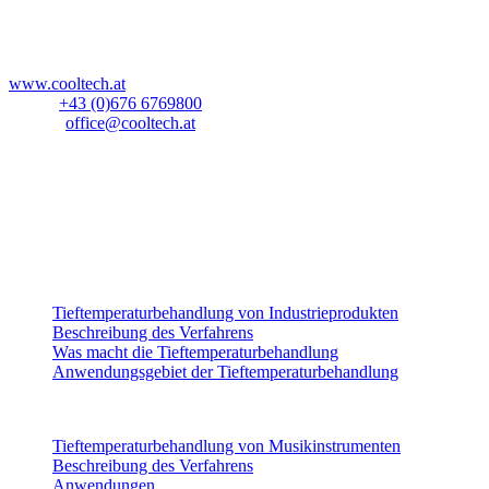
Blockau 64a
A-6642 Stanzach
Österreich
www.cooltech.at
Mobil:
+43 (0)676 6769800
E-Mail:
office@cooltech.at
Anlieferadresse
:
Lechlog Kd# 845
z.H.: Fa. CoolTech -180°C GmbH
Hiebelerstrasse 45a
D-87629 Füssen
Industrieprodukte
Tieftemperaturbehandlung von Industrieprodukten
Beschreibung des Verfahrens
Was macht die Tieftemperaturbehandlung
Anwendungsgebiet der Tieftemperaturbehandlung
Musikinstrumente
Tieftemperaturbehandlung von Musikinstrumenten
Beschreibung des Verfahrens
Anwendungen