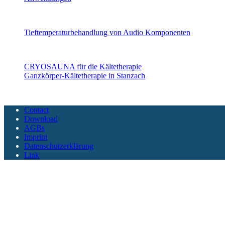
Audio Komponenten
Tieftemperaturbehandlung von Audio Komponenten
CryoSAUNA
CRYOSAUNA für die Kältetherapie
Ganzkörper-Kältetherapie in Stanzach
Copyright CoolTech 2025 - All Rights Reserved
Contact
Download
AGBs
Imprint
Datenschutzerklärung
Link