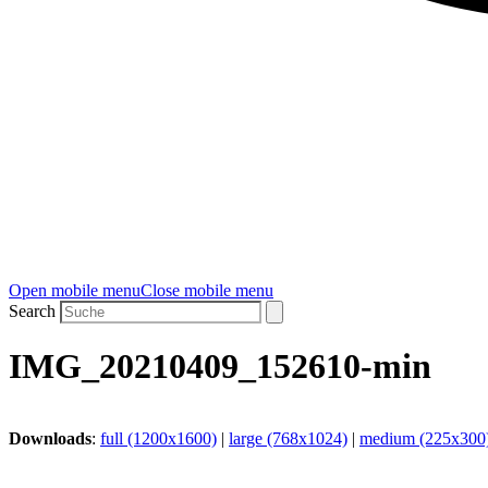
Open mobile menu
Close mobile menu
Search
IMG_20210409_152610-min
Downloads
:
full (1200x1600)
|
large (768x1024)
|
medium (225x300
CoolTech -180°C GmbH