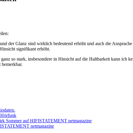
ilen:
aft und der Glanz sind wirklich bedeutend erhöht und auch die Ansprache 
insicht signifikant erhöht.
anz so stark, insbesondere in Hinsicht auf die Haltbarkeit kann ich kei
t bemerkbar.
iodaten.
StHörfunk
 Dirk Sommer auf HIFISTATEMENT netmagazine
 HIFISTATEMENT netmagazine