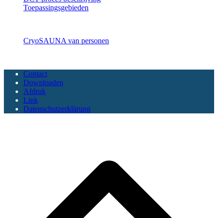
Toepassingsgebieden
CryoSAUNA
CryoSAUNA van personen
Copyright CoolTech 2025 - All Rights Reserved
Contact
Downloaden
Afdruk
Link
Datenschutzerklärung