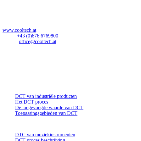
CoolTech -180°C GmbH
Blockau 64a
A-6642 Stanzach
Österreich
www.cooltech.at
Mobil:
+43 (0)676 6769800
E-Mail:
office@cooltech.at
Anlieferadresse
:
Lechlog Kd# 845
z.H.: Fa. CoolTech -180°C GmbH
Hiebelerstrasse 45a
D-87629 Füssen
Industrie
DCT van industriële producten
Het DCT proces
De toegevoegde waarde van DCT
Toepassingsgebieden van DCT
Muziekinstrumenten
DTC van muziekinstrumenten
DCT-proces beschrijving