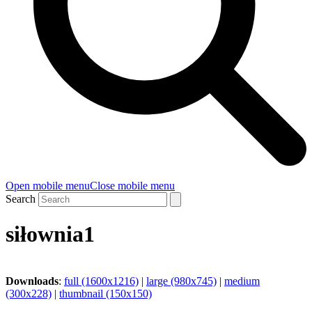
Open mobile menu
Close mobile menu
Search
siłownia1
Downloads
:
full (1600x1216)
|
large (980x745)
|
medium
(300x228)
|
thumbnail (150x150)